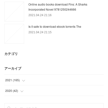
Online audio books download Fins: A Sharks
Incorporated Novel 9781250244666
2021.04.24 21:16
Is it safe to download ebook torrents The
2021.04.24 21:15
カテゴリ
アーカイブ
2021
(
165
)
(
64
)
2020
(
42
)
(
43
)
(
42
)